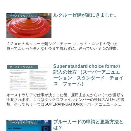
付き
ルクルーゼ鍋が家にきました。
オーストラリア暮らし
２２ｃｍのルクルーゼ鍋シグニチャー ココット・ロンドの使い方、
買ってよかった事となぜ今まで買わずに、迷っていた３つの理由。
Super standard choice formの
オーストラリア暮らし
記入の仕方 （スーパーアニュエ
ーション スタンダード チョイ
ス フォーム）
オーストラリアで仕事が決まった後、雇用主さんからいくつか書類を
手渡されます。１つはタックスファイルナンバーの登録のATOへの書
類、そしてもう一つはSUPERANNUATIONスーパーアニュエーショ
ン（オーストラリアにおけるの年金）に関する書...
ブルーカードの申請と更新方法と
オーストラリア暮らし
は？