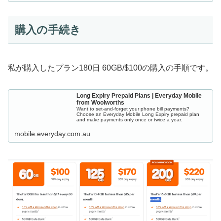
購入の手続き
私が購入したプラン180日 60GB/$100の購入の手順です。
Long Expiry Prepaid Plans | Everyday Mobile
from Woolworths
Want to set-and-forget your phone bill payments?
Choose an Everyday Mobile Long Expiry prepaid plan
and make payments only once or twice a year.
mobile.everyday.com.au