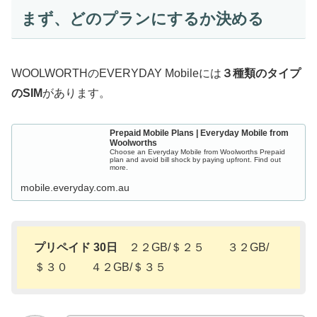
まず、どのプランにするか決める
WOOLWORTHのEVERYDAY Mobileには
３種類のタイプ
のSIM
があります。
Prepaid Mobile Plans | Everyday Mobile from
Woolworths
Choose an Everyday Mobile from Woolworths Prepaid
plan and avoid bill shock by paying upfront. Find out
more.
mobile.everyday.com.au
プリペイド 30日
２２GB/＄２５ ３２GB/
＄３０ ４２GB/＄３５